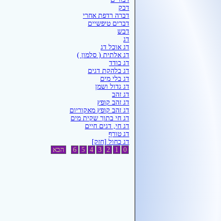
דבק
דברה רדפת אחרי
דברים טיפשיים
דבש
דג
דג אוכל דג
דג אלתית ( סלמון )
דג בודד
דג בלהקת דגים
דג בלי מים
דג גדול ושמן
דג זהב
דג זהב קופץ
דג זהב קופץ מאקוריום
דג חי בתוך שקית מים
דג חי, דגים חיים
דג טורף
דג כחול [חזק]
0
1
2
3
4
5
6
הבא