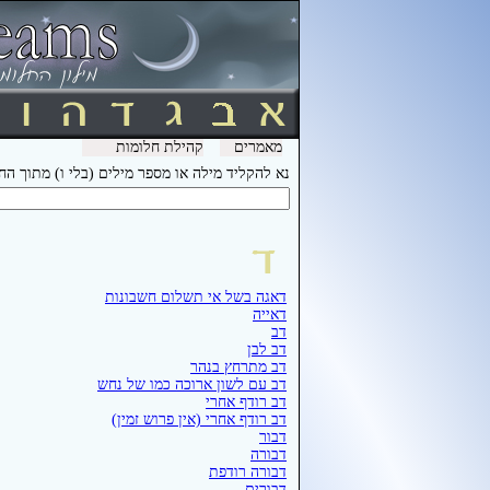
מאמרים
קהילת חלומות
נא להקליד מילה או מספר מילים (בלי ו) מתוך ה
דאגה בשל אי תשלום חשבונות
דאייה
דב
דב לבן
דב מתרחץ בנהר
דב עם לשון ארוכה כמו של נחש
דב רודף אחרי
דב רודף אחרי (אין פרוש זמין)
דבור
דבורה
דבורה רודפת
דבורים