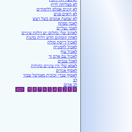
לא מצליחה לרוץ
לא קונים אטלס ללימודים
לא רואים פנים
לא שמעת אנשים בשל רעש
לאבד מפתח
לאבד נעליים
לאהוב שלי בחלום יש דלקת עיניים
לאחוז קומקום חדש וירוק בחנות
לאכול דייסת סולת
לאכול לחמנייה
לאכול עוף
לאכול עם אדם זר
לאכל ענבים
לאמא שלי היו עיניים כחולות
לאסוף אגוזים
לאסוף שברי זכוכית מאגרטל שבור
לב
לב אדום
0
1
2
3
4
5
6
7
8
9
הבא